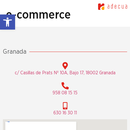
e-commerce
Abrir barra de herramientas
Granada
c/ Casillas de Prats Nº 10A, Bajo 17, 18002 Granada
958 08 15 15
630 16 30 11